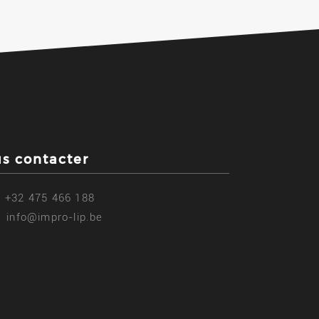
s contacter
+32 475 466 188
info@impro-lip.be