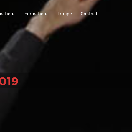
mations
Formations
Troupe
Contact
019