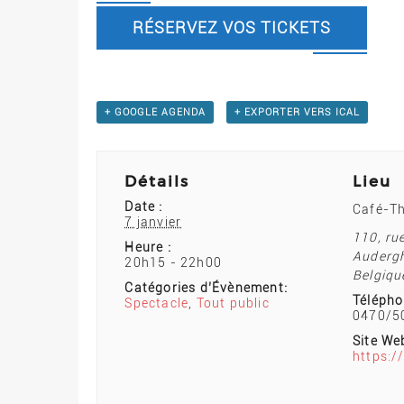
RÉSERVEZ VOS TICKETS
+ GOOGLE AGENDA
+ EXPORTER VERS ICAL
Détails
Lieu
Date :
Café-T
7 janvier
110, ru
Heure :
Auderg
20h15 - 22h00
Belgiqu
Catégories d’Évènement:
Télépho
Spectacle
,
Tout public
0470/5
Site Web
https:/