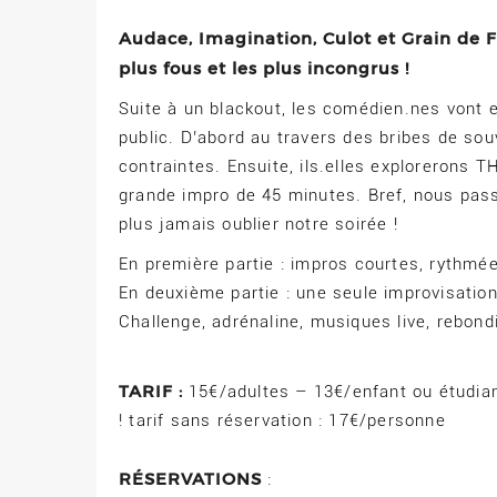
Audace, Imagination, Culot et Grain de Fo
plus fous et les plus incongrus !
Suite à un blackout, les comédien.nes vont e
public. D’abord au travers des bribes de so
contraintes. Ensuite, ils.elles explorerons T
grande impro de 45 minutes. Bref, nous pas
plus jamais oublier notre soirée !
En première partie : impros courtes, rythmé
En deuxième partie : une seule improvisatio
Challenge, adrénaline, musiques live, rebond
TARIF :
15€/adultes – 13€/enfant ou étudia
! tarif sans réservation : 17€/personne
RÉSERVATIONS
: