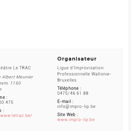
Organisateur
héâtre Le TRAC
Ligue d’Improvisation
Professionnelle Wallonie-
e Albert Meunier
Bruxelles
hem
,
1160
Téléphone :
e
0475/46.61.88
ne :
E-mail :
00.475
info@impro-lip.be
 :
Site Web :
/www.letrac.be/
www.impro-lip.be