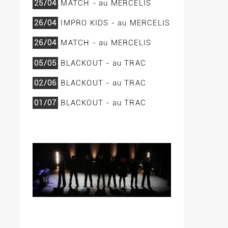
25/04
MATCH - au MERCELIS
26/04
IMPRO KIDS - au MERCELIS
26/04
MATCH - au MERCELIS
05/05
BLACKOUT - au TRAC
02/06
BLACKOUT - au TRAC
01/07
BLACKOUT - au TRAC