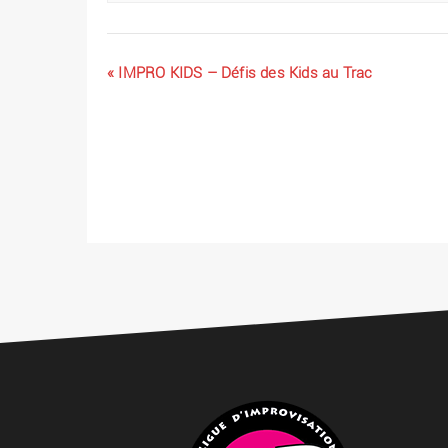
«
IMPRO KIDS – Défis des Kids au Trac