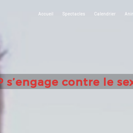
Accueil
Spectacles
Calendrier
Ani
P s’engage contre le s