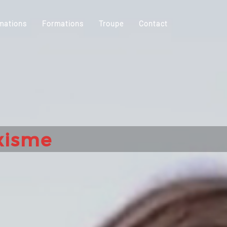
mations
Formations
Troupe
Contact
exisme