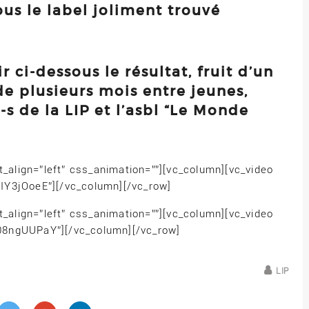
ous le label joliment trouvé
ci-dessous le résultat, fruit d’un
 de plusieurs mois entre jeunes,
e-s de la LIP et l’asbl “Le Monde
t_align=”left” css_animation=””][vc_column][vc_video
IY3jOoeE”][/vc_column][/vc_row]
t_align=”left” css_animation=””][vc_column][vc_video
08ngUUPaY”][/vc_column][/vc_row]
LIP