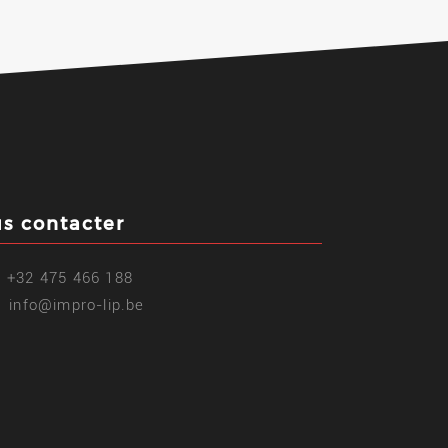
s contacter
+32 475 466 188
info@impro-lip.be